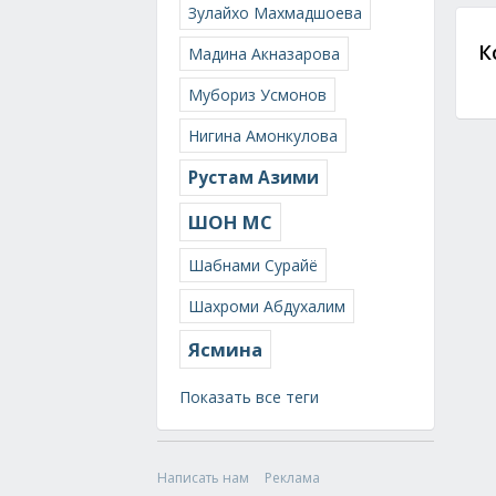
Зулайхо Махмадшоева
К
Мадина Акназарова
Мубориз Усмонов
Нигина Амонкулова
Рустам Азими
ШОН МС
Шабнами Сурайё
Шахроми Абдухалим
Ясмина
Показать все теги
Написать нам
Реклама