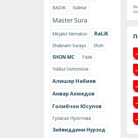
Ск
BADIK
Gulinur
он
Master Sura
RaLiK
Mirjalol Nematov
П
Shabnam Surayo
Shoh
SHON MC
TIMA
Yulduz Usmonova
Алишер Набиев
Анвар Ахмедов
Голибчон Юсупов
Гуласал Пулотова
Зиёвиддини Нурзод