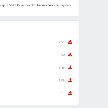
мер: 2.6 MB, Качество: 320
бесплатно
или слушать
2:51
3:50
3:46
3:08
3:15