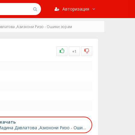
Авторизация
влатова ,Азизхони Ризо - Ошики зорам
+1
качать
Мадина Давлатова ,Азизхони Ризо - Ошики зорам