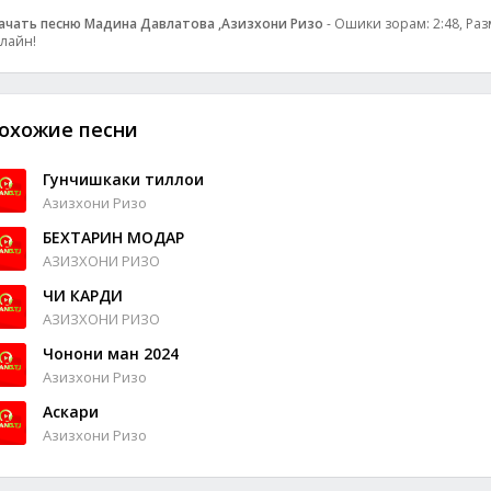
ачать песню Мадина Давлатова ,Азизхони Ризо
- Ошики зорам: 2:48, Раз
лайн!
охожие песни
Гунчишкаки тиллои
Азизхони Ризо
БЕХТАРИН МОДАР
АЗИЗХОНИ РИЗО
ЧИ КАРДИ
АЗИЗХОНИ РИЗО
Чонони ман 2024
Азизхони Ризо
Аскари
Азизхони Ризо