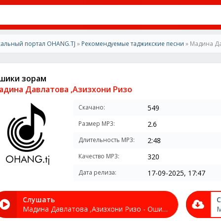
альный портал OHANG.TJ
»
Рекомендуемые таджикские песни
» Мадина Да
шики зорам
адина Давлатова ,Азизхони Ризо
Скачано:
549
Размер MP3:
2.6
Длительность MP3:
2:48
Качество MP3:
320
Дата релиза:
17-09-2025, 17:47
Слушать
С
Мадина Давлатова ,Азизхони Ризо - Ошики зорам