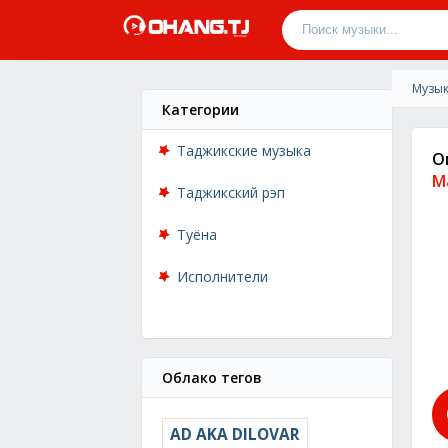
Музык
Категории
Таджикские музыка
О
М
Таджикский рэп
Туёна
Исполнители
Облако тегов
AD AKA DILOVAR