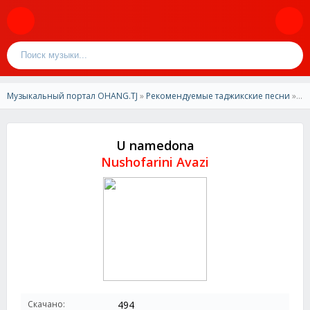
Музыкальный портал OHANG.TJ
»
Рекомендуемые таджикские песни
» Nushofarini Avazi - U namedona
U namedona
Nushofarini Avazi
Скачано:
494