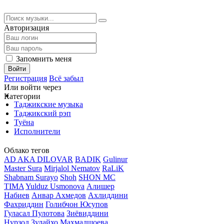
Авторизация
Запомнить меня
Войти
Регистрация
Всё забыл
Или войти через
Категории
Таджикские музыка
Таджикский рэп
Туёна
Исполнители
Облако тегов
AD AKA DILOVAR
BADIK
Gulinur
Master Sura
Mirjalol Nematov
RaLiK
Shabnam Surayo
Shoh
SHON MC
TIMA
Yulduz Usmonova
Алишер
Набиев
Анвар Ахмедов
Ахлиддини
Фахриддин
Голибчон Юсупов
Гуласал Пулотова
Зиёвиддини
Нурзод
Зулайхо Махмадшоева