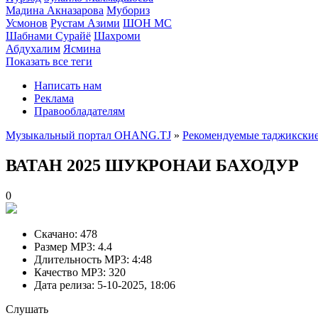
Мадина Акназарова
Мубориз
Усмонов
Рустам Азими
ШОН МС
Шабнами Сурайё
Шахроми
Абдухалим
Ясмина
Показать все теги
Написать нам
Реклама
Правообладателям
Музыкальный портал OHANG.TJ
»
Рекомендуемые таджикские
ВАТАН 2025
ШУКРОНАИ БАХОДУР
0
Скачано:
478
Размер MP3:
4.4
Длительность MP3:
4:48
Качество MP3:
320
Дата релиза:
5-10-2025, 18:06
Слушать