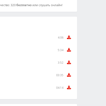
ачество: 320
бесплатно
или слушать онлайн!
4:06
5:34
3:52
03:35
04:14