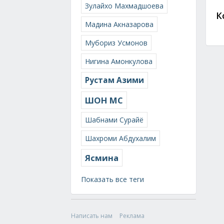
Зулайхо Махмадшоева
К
Мадина Акназарова
Мубориз Усмонов
Нигина Амонкулова
Рустам Азими
ШОН МС
Шабнами Сурайё
Шахроми Абдухалим
Ясмина
Показать все теги
Написать нам
Реклама