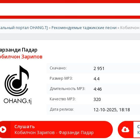
альный портал OHANG.TJ
»
Рекомендуемые таджикские песни
» Кобилчон
арзанди Падар
обилчон Зарипов
Скачано:
2 951
Размер MP3:
4.4
Длительность MP3:
4:46
Качество MP3:
320
Дата релиза:
12-10-2025, 18:18
Слушать
С
Кобилчон Зарипов - Фарзанди Падар
К