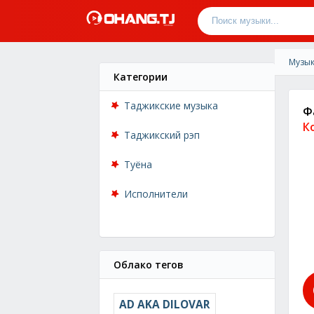
Музык
Категории
Таджикские музыка
Ф
К
Таджикский рэп
Туёна
Исполнители
Облако тегов
AD AKA DILOVAR