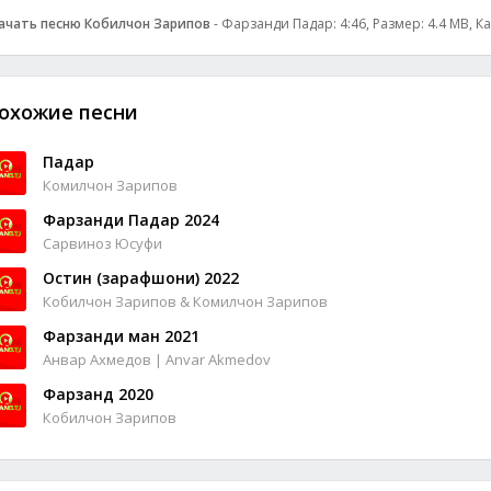
ачать песню Кобилчон Зарипов
- Фарзанди Падар: 4:46, Размер: 4.4 MB, К
охожие песни
Падар
Комилчон Зарипов
Фарзанди Падар 2024
Сарвиноз Юсуфи
Остин (зарафшони) 2022
Кобилчон Зарипов & Комилчон Зарипов
Фарзанди ман 2021
Анвар Ахмедов | Anvar Akmedov
Фарзанд 2020
Кобилчон Зарипов