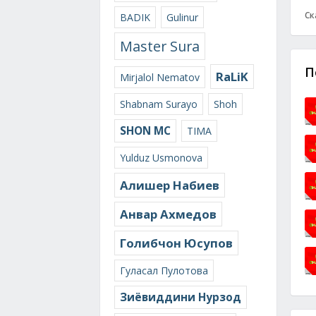
Ск
BADIK
Gulinur
Master Sura
П
RaLiK
Mirjalol Nematov
Shabnam Surayo
Shoh
SHON MC
TIMA
Yulduz Usmonova
Алишер Набиев
Анвар Ахмедов
Голибчон Юсупов
Гуласал Пулотова
Зиёвиддини Нурзод