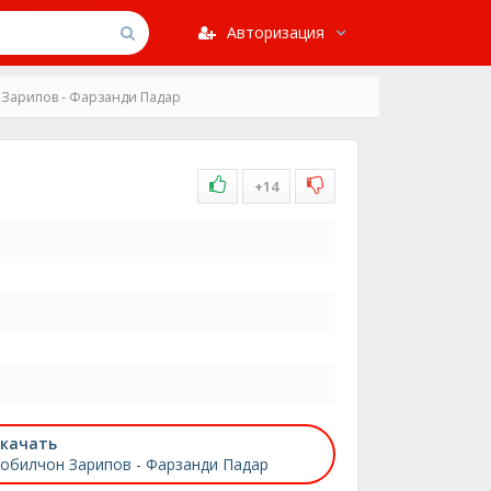
Авторизация
 Зарипов - Фарзанди Падар
+14
качать
обилчон Зарипов - Фарзанди Падар