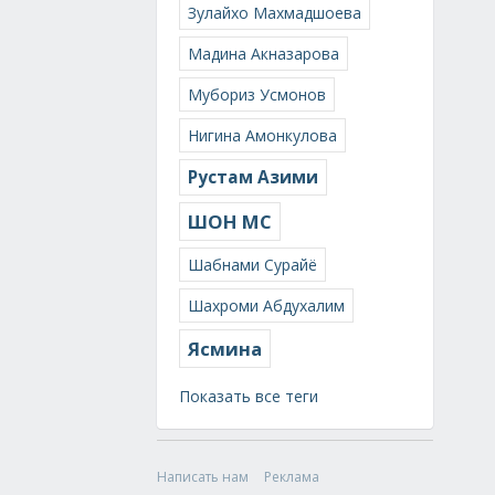
Зулайхо Махмадшоева
Мадина Акназарова
Мубориз Усмонов
Нигина Амонкулова
Рустам Азими
ШОН МС
Шабнами Сурайё
Шахроми Абдухалим
Ясмина
Показать все теги
Написать нам
Реклама