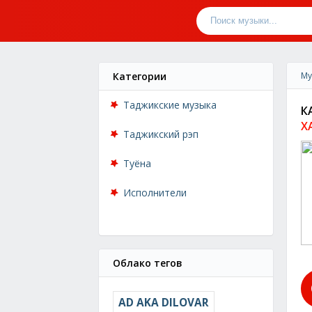
Категории
Му
Таджикские музыка
К
Х
Таджикский рэп
Туёна
Исполнители
Облако тегов
AD AKA DILOVAR