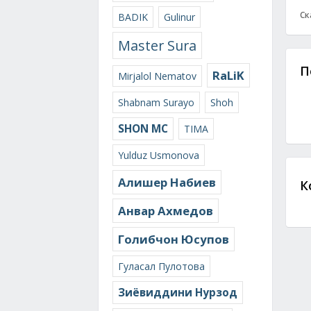
Ск
BADIK
Gulinur
Master Sura
П
RaLiK
Mirjalol Nematov
Shabnam Surayo
Shoh
SHON MC
TIMA
Yulduz Usmonova
Алишер Набиев
К
Анвар Ахмедов
Голибчон Юсупов
Гуласал Пулотова
Зиёвиддини Нурзод