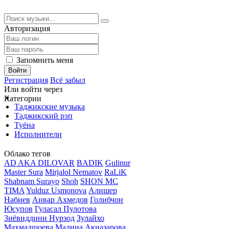
Авторизация
Запомнить меня
Войти
Регистрация
Всё забыл
Или войти через
Категории
Таджикские музыка
Таджикский рэп
Туёна
Исполнители
Облако тегов
AD AKA DILOVAR
BADIK
Gulinur
Master Sura
Mirjalol Nematov
RaLiK
Shabnam Surayo
Shoh
SHON MC
TIMA
Yulduz Usmonova
Алишер
Набиев
Анвар Ахмедов
Голибчон
Юсупов
Гуласал Пулотова
Зиёвиддини Нурзод
Зулайхо
Махмадшоева
Мадина Акназарова