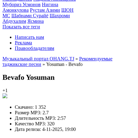
Мубориз Усмонов
Нигина
Амонкулова
Рустам Азими
ШОН
МС
Шабнами Сурайё
Шахроми
Абдухалим
Ясмина
Показать все теги
Написать нам
Реклама
Правообладателям
Музыкальный портал OHANG.TJ
»
Рекомендуемые
таджикские песни
» Yosuman - Bevafo
Bevafo
Yosuman
+1
Скачано:
1 352
Размер MP3:
2.7
Длительность MP3:
2:57
Качество MP3:
320
Дата релиза:
4-11-2025, 19:00