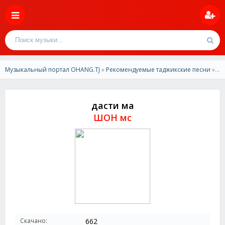
Музыкальный портал OHANG.TJ
»
Рекомендуемые таджикские песни
» ШОН мс -Дасти ма
дасти ма
ШОН мс
Скачано:
662