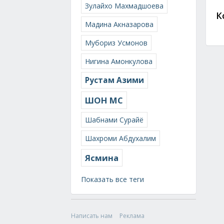
Зулайхо Махмадшоева
К
Мадина Акназарова
Мубориз Усмонов
Нигина Амонкулова
Рустам Азими
ШОН МС
Шабнами Сурайё
Шахроми Абдухалим
Ясмина
Показать все теги
Написать нам
Реклама