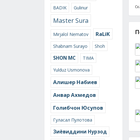
Ск
BADIK
Gulinur
Master Sura
П
RaLiK
Mirjalol Nematov
Shabnam Surayo
Shoh
SHON MC
TIMA
Yulduz Usmonova
Алишер Набиев
Анвар Ахмедов
Голибчон Юсупов
Гуласал Пулотова
Зиёвиддини Нурзод