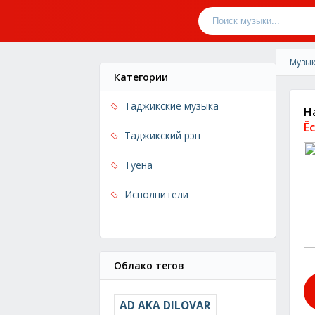
Музык
Категории
Таджикские музыка
Н
Ё
Таджикский рэп
Туёна
Исполнители
Облако тегов
AD AKA DILOVAR