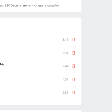
тво: 320
бесплатно
или слушать онлайн!
3:11
3:34
ад
2:49
4:57
2:55