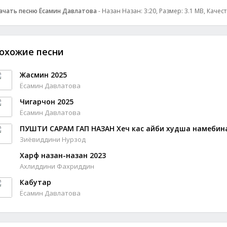
ачать песню Ёсамин Давлатова
- Назан Назан: 3:20, Размер: 3.1 MB, Качес
охожие песни
Жасмин 2025
Ёсамин Давлатова
Чигарчон 2025
Ёсамин Давлатова
ПУШТИ САРАМ ГАП НАЗАН Хеч кас айби худша намебин
Зиёвиддини Нурзод
Харф назан-назан 2023
Ахлиддини Фахриддин
Кабутар
Ёсамин Давлатова