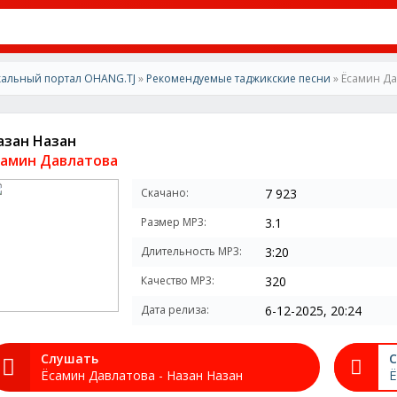
альный портал OHANG.TJ
»
Рекомендуемые таджикские песни
» Ёсамин Да
азан Назан
самин Давлатова
Скачано:
7 923
Размер MP3:
3.1
Длительность MP3:
3:20
Качество MP3:
320
Дата релиза:
6-12-2025, 20:24
Слушать
С
Ёсамин Давлатова - Назан Назан
Ё