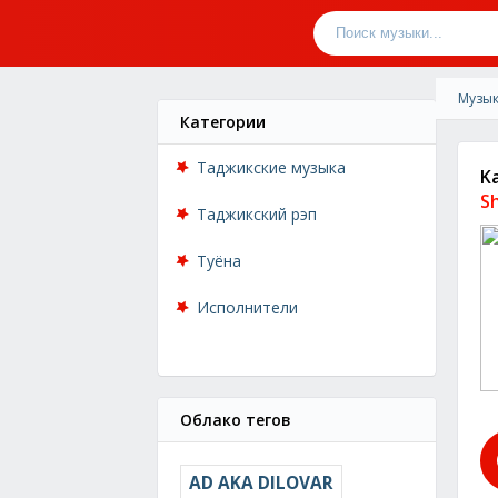
Музык
Категории
Таджикские музыка
K
S
Таджикский рэп
Туёна
Исполнители
Облако тегов
AD AKA DILOVAR