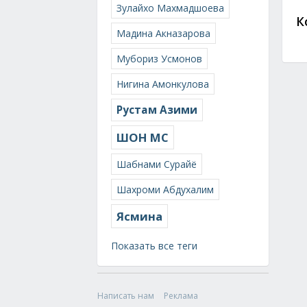
Зулайхо Махмадшоева
К
Мадина Акназарова
Мубориз Усмонов
Нигина Амонкулова
Рустам Азими
ШОН МС
Шабнами Сурайё
Шахроми Абдухалим
Ясмина
Показать все теги
Написать нам
Реклама