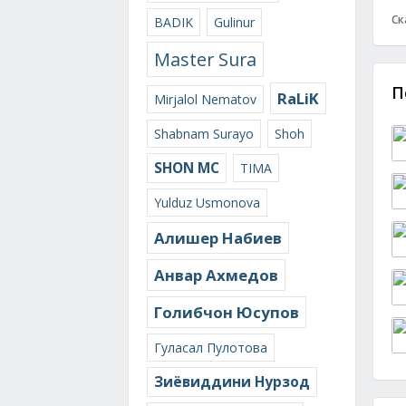
Ск
BADIK
Gulinur
Master Sura
П
RaLiK
Mirjalol Nematov
Shabnam Surayo
Shoh
SHON MC
TIMA
Yulduz Usmonova
Алишер Набиев
Анвар Ахмедов
Голибчон Юсупов
Гуласал Пулотова
Зиёвиддини Нурзод