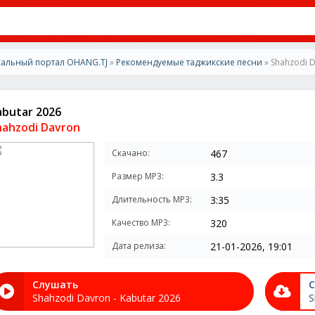
альный портал OHANG.TJ
»
Рекомендуемые таджикские песни
» Shahzodi D
abutar 2026
hahzodi Davron
Скачано:
467
Размер MP3:
3.3
Длительность MP3:
3:35
Качество MP3:
320
Дата релиза:
21-01-2026, 19:01
Слушать
С
Shahzodi Davron - Kabutar 2026
S