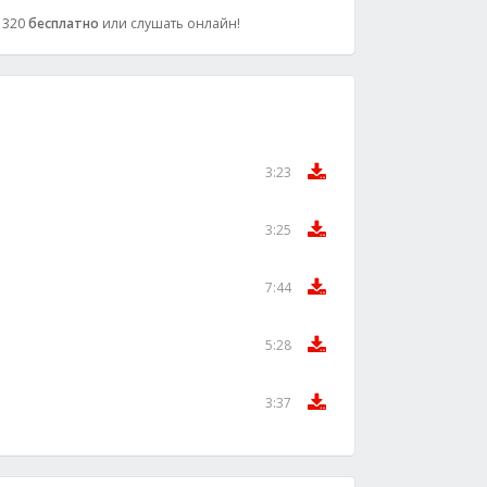
: 320
бесплатно
или слушать онлайн!
3:23
3:25
7:44
5:28
3:37