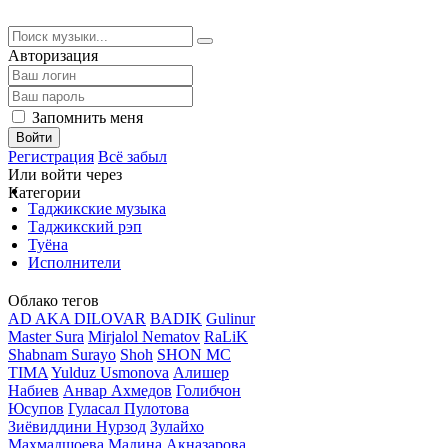
Авторизация
Запомнить меня
Войти
Регистрация
Всё забыл
Или войти через
Категории
Таджикские музыка
Таджикский рэп
Туёна
Исполнители
Облако тегов
AD AKA DILOVAR
BADIK
Gulinur
Master Sura
Mirjalol Nematov
RaLiK
Shabnam Surayo
Shoh
SHON MC
TIMA
Yulduz Usmonova
Алишер
Набиев
Анвар Ахмедов
Голибчон
Юсупов
Гуласал Пулотова
Зиёвиддини Нурзод
Зулайхо
Махмадшоева
Мадина Акназарова