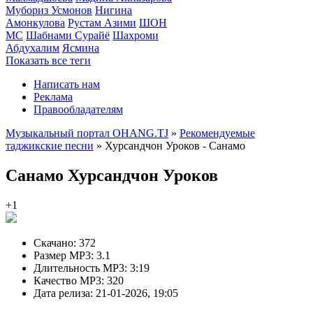
Мубориз Усмонов
Нигина
Амонкулова
Рустам Азими
ШОН
МС
Шабнами Сурайё
Шахроми
Абдухалим
Ясмина
Показать все теги
Написать нам
Реклама
Правообладателям
Музыкальный портал OHANG.TJ
»
Рекомендуемые
таджикские песни
» Хурсандчон Уроков - Санамо
Санамо
Хурсандчон Уроков
+1
Скачано:
372
Размер MP3:
3.1
Длительность MP3:
3:19
Качество MP3:
320
Дата релиза:
21-01-2026, 19:05