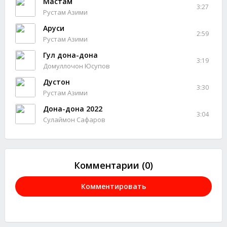
Мастам
3:27
Рустам Азими
Аруси
2:59
Рустам Азими
Гул дона-дона
3:19
Домуллочон Юсупов
Дустон
3:30
Рустам Азими
Дона-дона 2022
3:04
Сулаймон Сафаров
Комментарии (0)
Комментировать