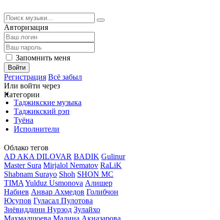
Авторизация
Запомнить меня
Войти
Регистрация
Всё забыл
Или войти через
Категории
Таджикские музыка
Таджикский рэп
Туёна
Исполнители
Облако тегов
AD AKA DILOVAR
BADIK
Gulinur
Master Sura
Mirjalol Nematov
RaLiK
Shabnam Surayo
Shoh
SHON MC
TIMA
Yulduz Usmonova
Алишер
Набиев
Анвар Ахмедов
Голибчон
Юсупов
Гуласал Пулотова
Зиёвиддини Нурзод
Зулайхо
Махмадшоева
Мадина Акназарова