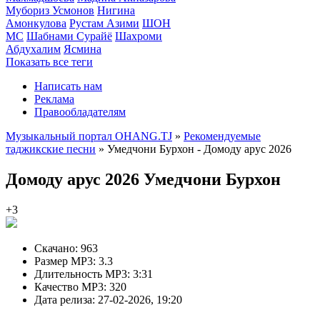
Мубориз Усмонов
Нигина
Амонкулова
Рустам Азими
ШОН
МС
Шабнами Сурайё
Шахроми
Абдухалим
Ясмина
Показать все теги
Написать нам
Реклама
Правообладателям
Музыкальный портал OHANG.TJ
»
Рекомендуемые
таджикские песни
» Умедчони Бурхон - Домоду арус 2026
Домоду арус 2026
Умедчони Бурхон
+3
Скачано:
963
Размер MP3:
3.3
Длительность MP3:
3:31
Качество MP3:
320
Дата релиза:
27-02-2026, 19:20