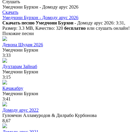
Слушать
Умедчони Бурхон - Домоду арус 2026
Скачать
Умедчони Бурхон - Домоду арус 2026
Скачать песню Умедчони Бурхон
- Домоду арус 2026: 3:31,
Размер: 3.3 MB, Качество: 320
бесплатно
или слушать онлайн!
Похожие песни
Девона Шудам 2026
Умедчони Бурхон
3:33
Духтарам Зайнаб
Умедчони Бурхон
3:15
Качакабру
Умедчони Бурхон
3:41
Домоду арус 2022
Гуломчон Алламуродов & Дилрабо Курбонова
8,67
Домоду арус 2021