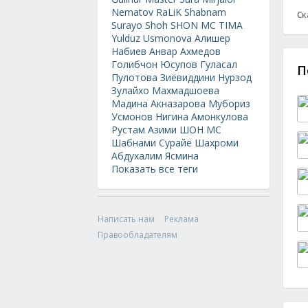
Nematov
RaLiK
Shabnam
Ск
Surayo
Shoh
SHON MC
TIMA
Yulduz Usmonova
Алишер
Набиев
Анвар Ахмедов
Голибчон Юсупов
Гуласал
П
Пулотова
Зиёвиддини Нурзод
Зулайхо Махмадшоева
Мадина Акназарова
Мубориз
Усмонов
Нигина Амонкулова
Рустам Азими
ШОН МС
Шабнами Сурайё
Шахроми
Абдухалим
Ясмина
Показать все теги
Написать нам
Реклама
Правообладателям