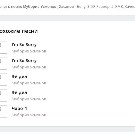
ачать песню Мубориз Усмонов , Хасанов
- Бе ту: 3:09, Размер: 2.9 MB, Каче
охожие песни
I'm So Sorry
Мубориз Усмонов
I'm So Sorry
Мубориз Усмонов
Эй дил
Мубориз Усмонов
Эй дил
Мубориз Усмонов
Чаро-1
Мубориз Усмонов