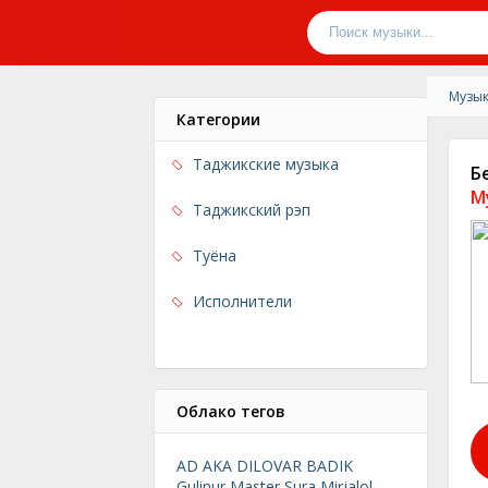
Музык
Категории
Таджикские музыка
Б
М
Таджикский рэп
Туёна
Исполнители
Облако тегов
AD AKA DILOVAR
BADIK
Gulinur
Master Sura
Mirjalol