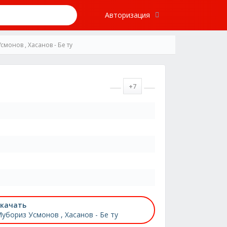
Авторизация
монов , Хасанов - Бе ту
+7
качать
убориз Усмонов , Хасанов - Бе ту