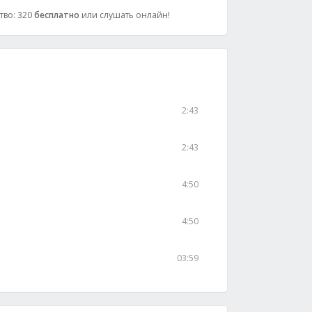
ство: 320
бесплатно
или слушать онлайн!
2:43
2:43
4:50
4:50
03:59