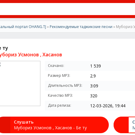
альный портал OHANG.TJ
»
Рекомендуемые таджикские песни
» Мубориз Ус
е ту
убориз Усмонов , Хасанов
Скачано:
1 539
Размер MP3:
2.9
Длительность MP3:
3:09
Качество MP3:
320
Дата релиза:
12-03-2026, 19:44
Слушать
С
Мубориз Усмонов , Хасанов - Бе ту
М