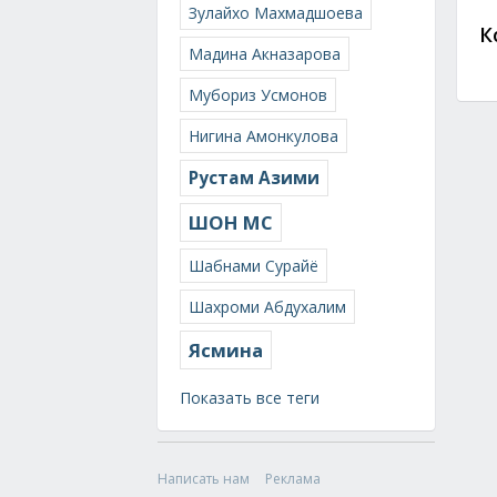
Зулайхо Махмадшоева
К
Мадина Акназарова
Мубориз Усмонов
Нигина Амонкулова
Рустам Азими
ШОН МС
Шабнами Сурайё
Шахроми Абдухалим
Ясмина
Показать все теги
Написать нам
Реклама