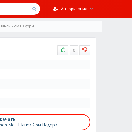
Авторизация
 Шанси 2юм Надори
0
качать
hon Mc - Шанси 2юм Надори