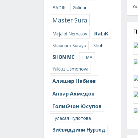
Ск
BADIK
Gulinur
Master Sura
П
RaLiK
Mirjalol Nematov
Shabnam Surayo
Shoh
SHON MC
TIMA
Yulduz Usmonova
Алишер Набиев
Анвар Ахмедов
Голибчон Юсупов
Гуласал Пулотова
Зиёвиддини Нурзод