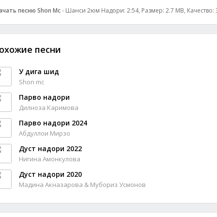
ачать песню Shon Mc
- Шанси 2юм Надори: 2:54, Размер: 2.7 MB, Качество:
охожие песни
У дига шид
Shon mc
Парво надори
Дилноза Каримова
Парво надори 2024
Абдуллои Мирзо
Дуст надори 2022
Нигина Амонкулова
Дуст надори 2020
Мадина Акназарова & Мубориз Усмонов