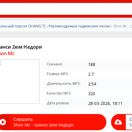
альный портал OHANG.TJ
»
Рекомендуемые таджикские песни
» Shon Mc -
анси 2юм Надори
hon Mc
Скачано:
188
Размер MP3:
2.7
Длительность MP3:
2:54
Качество MP3:
320
Дата релиза:
28-03-2026, 18:11
Слушать
С
Shon Mc - Шанси 2юм Надори
S