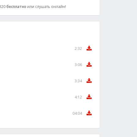
 320
бесплатно
или слушать онлайн!
2:32
3:06
3:34
4:12
04:04