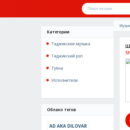
Музык
Категории
Таджикские музыка
Ш
S
Таджикский рэп
Туёна
Исполнители
Облако тегов
AD AKA DILOVAR