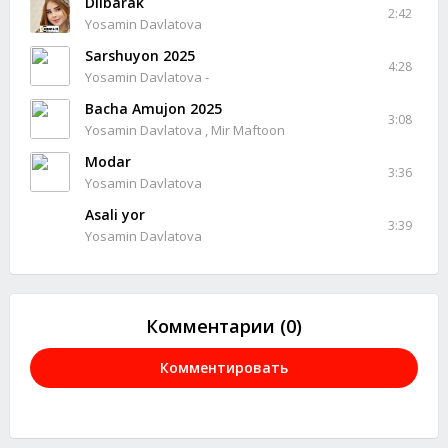
Dilbarak
2:42
Yosamin Davlatova
Sarshuyon 2025
4:28
Yosamin Davlatova -
Bacha Amujon 2025
3:08
Yosamin Davlatova , Mir Maftoon
Modar
3:36
Yosamin Davlatova
Asali yor
3:39
Yosamin Davlatova
Комментарии (0)
Комментировать