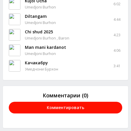
Kujoi Ocha
6:02
Umedjoni Burhon
Diltangam
4:44
Umedjoni Burhon
Chi shud 2025
4:23
Umedjoni Burhon , Baron
Man mani kardanot
4:06
Umedjoni Burhon
Качакабру
3:41
Умедчони Бурхон
Комментарии (0)
Комментировать