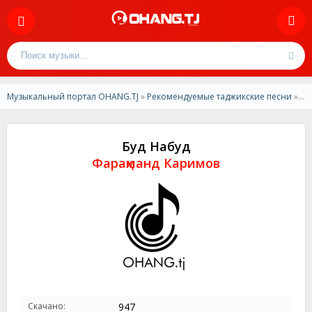
Музыкальный портал OHANG.TJ
»
Рекомендуемые таджикские песни
» Фараҳманд Каримов - Буд Набуд
Буд Набуд
Фараҳманд Каримов
Скачано:
947