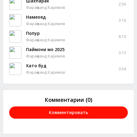
Шахпарак
2:56
Фараҳманд Каримов
Намеояд
3:16
Фараҳманд Каримов
Попурӣ
8:10
Фараҳманд Каримов
Паймони мо 2025
3:13
Фараҳманд Каримов
Хато буд
3:54
Фараҳманд Каримов
Комментарии (0)
Комментировать