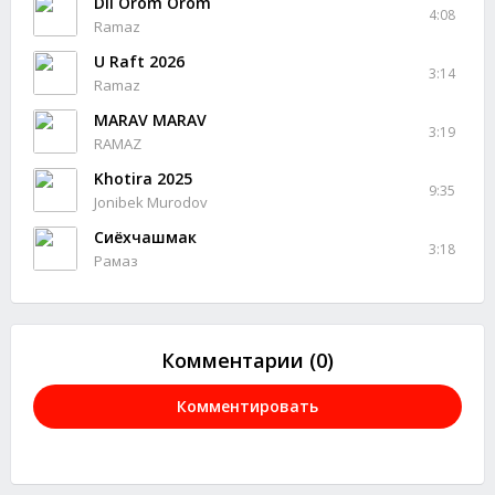
Dil Orom Orom
4:08
Ramaz
U Raft 2026
3:14
Ramaz
MARAV MARAV
3:19
RAMAZ
Khotira 2025
9:35
Jonibek Murodov
Сиёхчашмак
3:18
Рамаз
Комментарии (0)
Комментировать