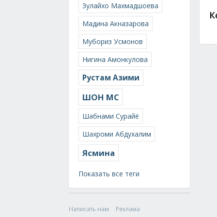
Зулайхо Махмадшоева
К
Мадина Акназарова
Мубориз Усмонов
Нигина Амонкулова
Рустам Азими
ШОН МС
Шабнами Сурайё
Шахроми Абдухалим
Ясмина
Показать все теги
Написать нам
Реклама