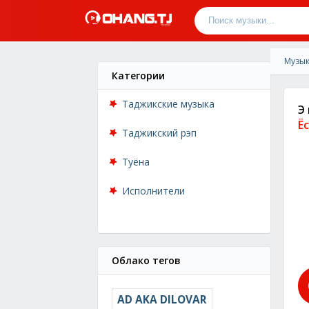
Музык
Категории
Таджикские музыка
Э
Ё
Таджикский рэп
Туёна
Исполнители
Облако тегов
AD AKA DILOVAR