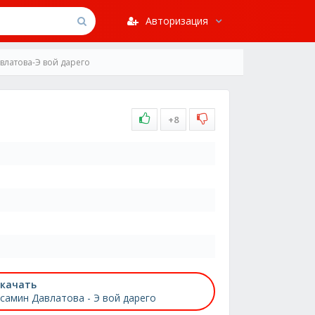
Авторизация
влатова-Э вой дарего
+8
качать
самин Давлатова - Э вой дарего