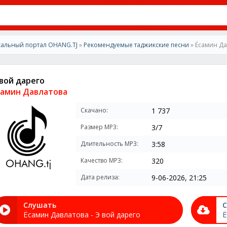
альный портал OHANG.TJ
»
Рекомендуемые таджикские песни
» Ёсамин Да
 вой дарего
самин Давлатова
Скачано:
1 737
Размер MP3:
3/7
Длительность MP3:
3:58
Качество MP3:
320
Дата релиза:
9-06-2026, 21:25
Слушать
С
Ёсамин Давлатова - Э вой дарего
Ё