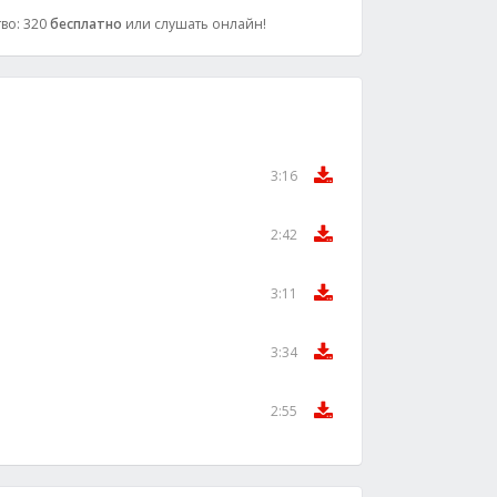
тво: 320
бесплатно
или слушать онлайн!
3:16
2:42
3:11
3:34
2:55