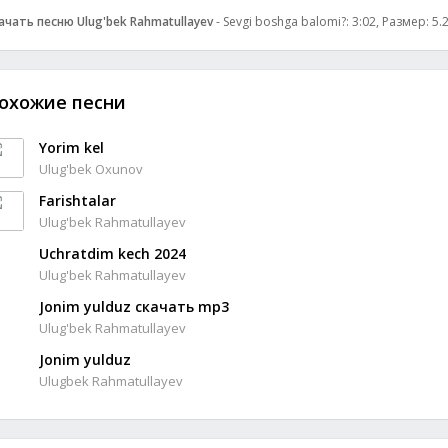
ачать песню Ulug'bek Rahmatullayev
- Sevgi boshga balomi?: 3:02, Размер: 5.
охожие песни
Yorim kel
Ulug'bek Oxunov
Farishtalar
Ulug'bek Rahmatullayev
Uchratdim kech 2024
Ulug'bek Rahmatullayev
Jonim yulduz скачать mp3
Ulug'bek Rahmatullayev
Jonim yulduz
Ulugbek Rahmatullayev