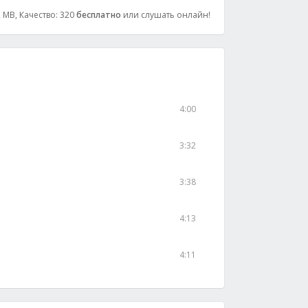
2 MB, Качество: 320
бесплатно
или слушать онлайн!
4:00
3:32
3:38
4:13
4:11