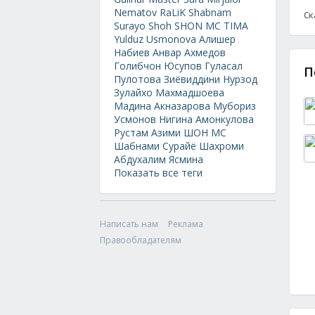
Nematov
RaLiK
Shabnam
Ск
Surayo
Shoh
SHON MC
TIMA
Yulduz Usmonova
Алишер
Набиев
Анвар Ахмедов
Голибчон Юсупов
Гуласал
П
Пулотова
Зиёвиддини Нурзод
Зулайхо Махмадшоева
Мадина Акназарова
Мубориз
Усмонов
Нигина Амонкулова
Рустам Азими
ШОН МС
Шабнами Сурайё
Шахроми
Абдухалим
Ясмина
Показать все теги
Написать нам
Реклама
Правообладателям