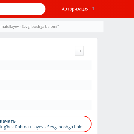
Авторизация
matullayev - Sevgi boshga balomi?
0
качать
Ulug'bek Rahmatullayev - Sevgi boshga balomi?