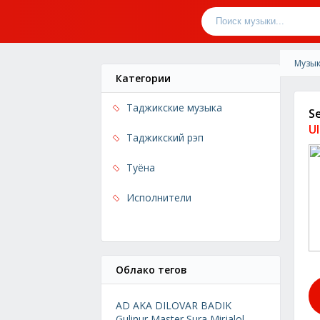
Музык
Категории
Таджикские музыка
S
U
Таджикский рэп
Туёна
Исполнители
Облако тегов
AD AKA DILOVAR
BADIK
Gulinur
Master Sura
Mirjalol