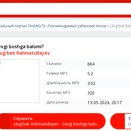
альный портал OHANG.TJ
»
Рекомендуемые узбекские песни
» Ulug'bek Rah
evgi boshga balomi?
lug'bek Rahmatullayev
Скачано:
664
Размер MP3:
5.2
Длительность MP3:
3:02
Качество MP3:
320
Дата релиза:
13-05-2024, 20:17
Слушать
С
Ulug'bek Rahmatullayev - Sevgi boshga balomi?