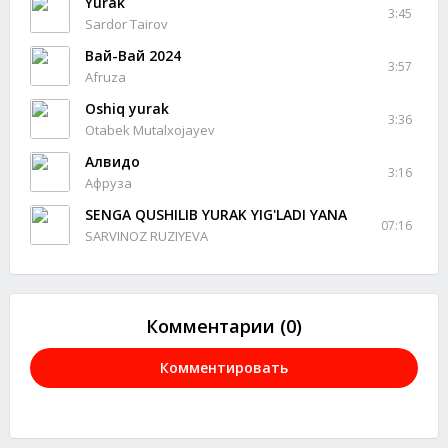
Yurak
3:45
Sardor Tairov
Вай-Вай 2024
3:57
Afruza
Oshiq yurak
3:36
Otabek Mutalxojayev
Алвидо
3:16
Афруза
SENGA QUSHILIB YURAK YIG'LADI YANA
07:16
SARVINOZ RUZIYEVA
Комментарии (0)
Комментировать