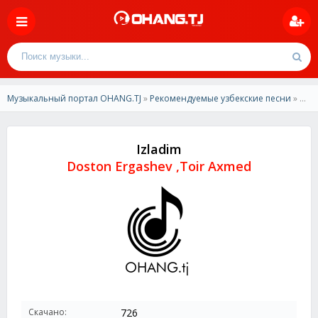
Музыкальный портал OHANG.TJ
»
Рекомендуемые узбекские песни
» Doston Ergashev ,Toir Axmed - Izladim
Izladim
Doston Ergashev ,Toir Axmed
Скачано:
726