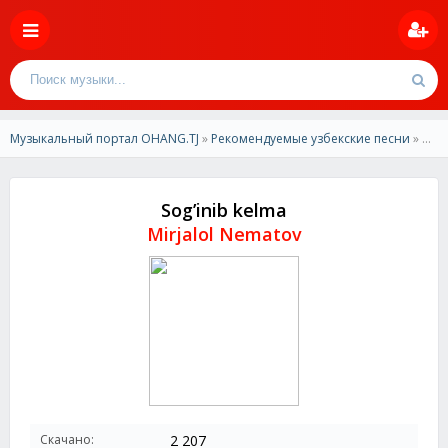
Музыкальный портал OHANG.TJ
»
Рекомендуемые узбекские песни
» Mirjalol Nematov - Sog’inib kelma
Sog’inib kelma
Mirjalol Nematov
Скачано:
2 207