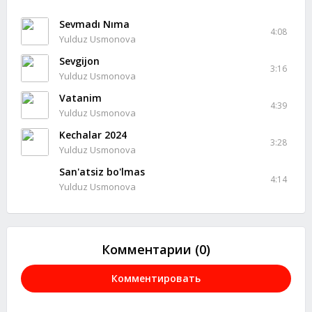
Sevmadı Nıma
4:08
Yulduz Usmonova
Sevgijon
3:16
Yulduz Usmonova
Vatanim
4:39
Yulduz Usmonova
Kechalar 2024
3:28
Yulduz Usmonova
San'atsiz bo'lmas
4:14
Yulduz Usmonova
Комментарии (0)
Комментировать