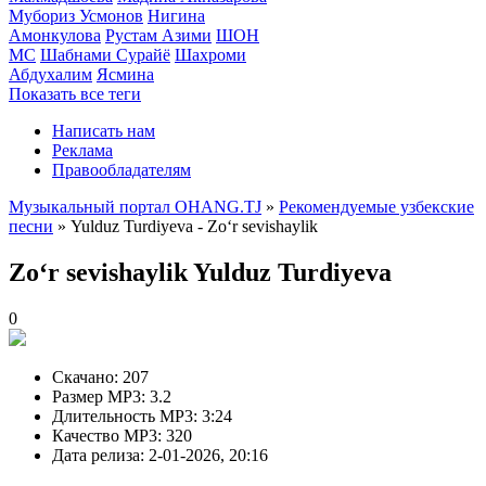
Мубориз Усмонов
Нигина
Амонкулова
Рустам Азими
ШОН
МС
Шабнами Сурайё
Шахроми
Абдухалим
Ясмина
Показать все теги
Написать нам
Реклама
Правообладателям
Музыкальный портал OHANG.TJ
»
Рекомендуемые узбекские
песни
» Yulduz Turdiyeva - Zoʻr sevishaylik
Zoʻr sevishaylik
Yulduz Turdiyeva
0
Скачано:
207
Размер MP3:
3.2
Длительность MP3:
3:24
Качество MP3:
320
Дата релиза:
2-01-2026, 20:16