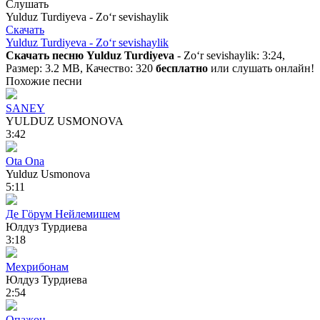
Слушать
Yulduz Turdiyeva - Zoʻr sevishaylik
Скачать
Yulduz Turdiyeva - Zoʻr sevishaylik
Скачать песню Yulduz Turdiyeva
- Zoʻr sevishaylik: 3:24,
Размер: 3.2 MB, Качество: 320
бесплатно
или слушать онлайн!
Похожие песни
SANEY
YULDUZ USMONOVA
3:42
Ota Ona
Yulduz Usmonova
5:11
Де Гӧрүм Нейлемишем
Юлдуз Турдиева
3:18
Мехрибонам
Юлдуз Турдиева
2:54
Опажон