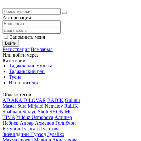
Авторизация
Запомнить меня
Войти
Регистрация
Всё забыл
Или войти через
Категории
Таджикские музыка
Таджикский рэп
Туёна
Исполнители
Облако тегов
AD AKA DILOVAR
BADIK
Gulinur
Master Sura
Mirjalol Nematov
RaLiK
Shabnam Surayo
Shoh
SHON MC
TIMA
Yulduz Usmonova
Алишер
Набиев
Анвар Ахмедов
Голибчон
Юсупов
Гуласал Пулотова
Зиёвиддини Нурзод
Зулайхо
Махмадшоева
Мадина Акназарова