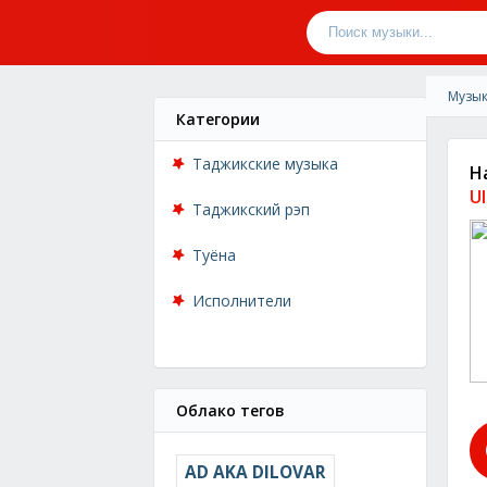
Музык
Категории
Таджикские музыка
H
U
Таджикский рэп
Туёна
Исполнители
Облако тегов
AD AKA DILOVAR