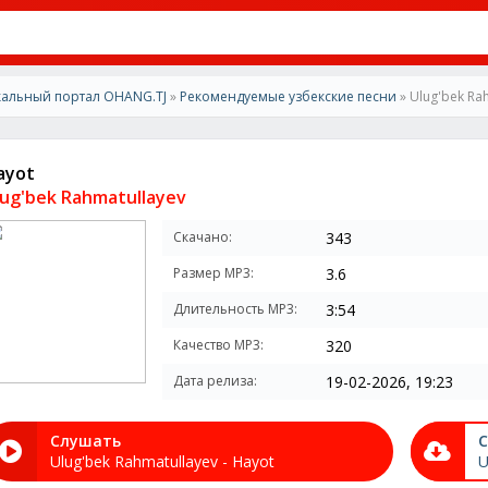
альный портал OHANG.TJ
»
Рекомендуемые узбекские песни
» Ulug'bek Rah
ayot
lug'bek Rahmatullayev
Скачано:
343
Размер MP3:
3.6
Длительность MP3:
3:54
Качество MP3:
320
Дата релиза:
19-02-2026, 19:23
Слушать
С
Ulug'bek Rahmatullayev - Hayot
U