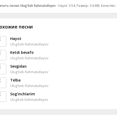
ачать песню Ulug'bek Rahmatullayev
- Hayot: 3:54, Размер: 3.6 MB, Качество:
охожие песни
Hayot
Ulug'bek Rahmatullayev
Ketdi bevafo
Ulug'bek Rahmatullayev
Sevgidan
Ulug'bek Rahmatullayev
Telba
Ulug'bek Rahmatullayev
Sog’inchlarim
Ulug’bek Rahmatullayev