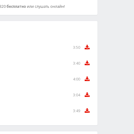
 320
бесплатно
или слушать онлайн!
3:50
3:40
4:00
3:04
3:49