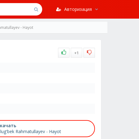
Авторизация
matullayev - Hayot
+1
качать
lug'bek Rahmatullayev - Hayot