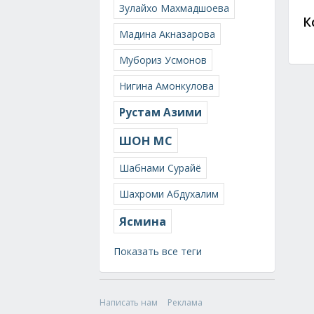
Зулайхо Махмадшоева
К
Мадина Акназарова
Мубориз Усмонов
Нигина Амонкулова
Рустам Азими
ШОН МС
Шабнами Сурайё
Шахроми Абдухалим
Ясмина
Показать все теги
Написать нам
Реклама