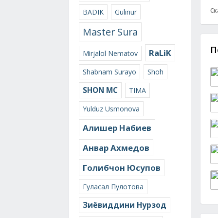
Ск
BADIK
Gulinur
Master Sura
П
RaLiK
Mirjalol Nematov
Shabnam Surayo
Shoh
SHON MC
TIMA
Yulduz Usmonova
Алишер Набиев
Анвар Ахмедов
Голибчон Юсупов
Гуласал Пулотова
Зиёвиддини Нурзод