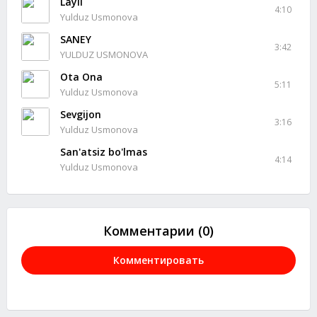
Layli
4:10
Yulduz Usmonova
SANEY
3:42
YULDUZ USMONOVA
Ota Ona
5:11
Yulduz Usmonova
Sevgijon
3:16
Yulduz Usmonova
San'atsiz bo'lmas
4:14
Yulduz Usmonova
Комментарии (0)
Комментировать