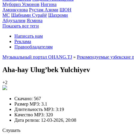
Мубориз Усмонов
Нигина
Амонкулова
Рустам Азими
ШОН
МС
Шабнами Сурайё
Шахроми
Абдухалим
Ясмина
Показать все теги
Написать нам
Реклама
Правообладателям
Музыкальный портал OHANG.TJ
»
Рекомендуемые узбекские 
Aha-hay
Ulug’bek Yulchiyev
+2
Скачано:
567
Размер MP3:
3.1
Длительность MP3:
3:19
Качество MP3:
320
Дата релиза:
12-03-2026, 20:08
Слушать