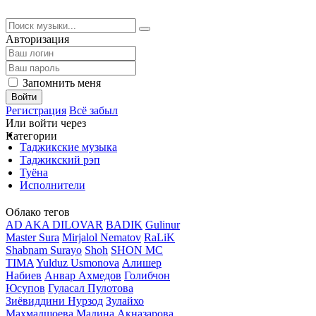
Авторизация
Запомнить меня
Войти
Регистрация
Всё забыл
Или войти через
Категории
Таджикские музыка
Таджикский рэп
Туёна
Исполнители
Облако тегов
AD AKA DILOVAR
BADIK
Gulinur
Master Sura
Mirjalol Nematov
RaLiK
Shabnam Surayo
Shoh
SHON MC
TIMA
Yulduz Usmonova
Алишер
Набиев
Анвар Ахмедов
Голибчон
Юсупов
Гуласал Пулотова
Зиёвиддини Нурзод
Зулайхо
Махмадшоева
Мадина Акназарова