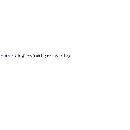
песни
» Ulug’bek Yulchiyev - Aha-hay