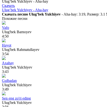
Ulug’bek Yulchiyev - Aha-hay
Скачать
Ulug’bek Yulchiyev - Aha-hay
Скачать песню Ulug’bek Yulchiyev
- Aha-hay: 3:19, Размер: 3.
Похожие песни
Vafo
Ulug'bek Barnoyev
4:50
Hayot
Ulug'bek Rahmatullayev
3:54
Axahay
Ulug’bek Yulchiyev
3:43
Gulbadan
Ulug'bek Yulchiyev
3:49
Sen eng zo'ri eding
Ulug'bek Yulchiyev
2:56