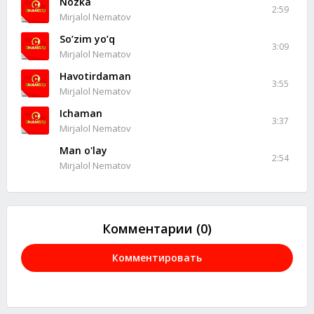
Nozka
2:59
Mirjalol Nematov
So’zim yo’q
3:09
Mirjalol Nematov
Havotirdaman
3:55
Mirjalol Nematov
Ichaman
3:37
Mirjalol Nematov
Man o'lay
2:54
Mirjalol Nematov
Комментарии (0)
Комментировать