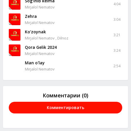
Sog’inib kelma
4:04
Mirjalol Nematov
Zehra
3:04
Mirjalol Nematov
Ko’zoynak
3:21
Mirjalol Nematov , Dilnoz
Qora Gelik 2024
3:24
Mirjalol Nematov
Man o'lay
2:54
Mirjalol Nematov
Комментарии (0)
Комментировать