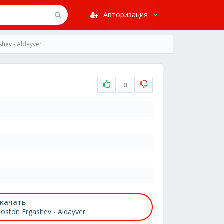
Авторизация
hev - Aldayver
0
качать
oston Ergashev - Aldayver