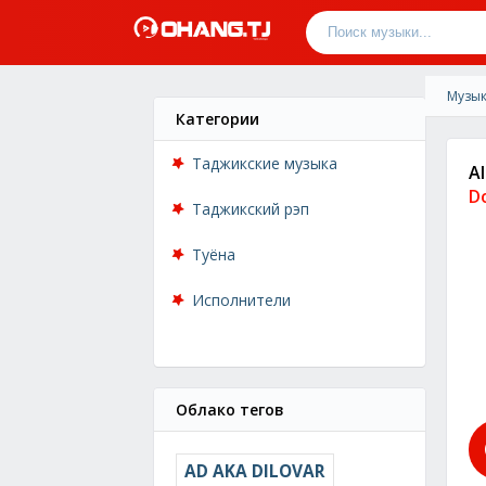
Музык
Категории
Таджикские музыка
A
D
Таджикский рэп
Туёна
Исполнители
Облако тегов
AD AKA DILOVAR