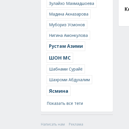
Зулайхо Махмадшоева
К
Мадина Акназарова
Мубориз Усмонов
Нигина Амонкулова
Рустам Азими
ШОН МС
Шабнами Сурайё
Шахроми Абдухалим
Ясмина
Показать все теги
Написать нам
Реклама