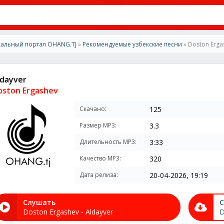
альный портал OHANG.TJ
»
Рекомендуемые узбекские песни
» Doston Ergas
ldayver
oston Ergashev
Скачано:
125
Размер MP3:
3.3
Длительность MP3:
3:33
Качество MP3:
320
Дата релиза:
20-04-2026, 19:19
Слушать
С
Doston Ergashev - Aldayver
D