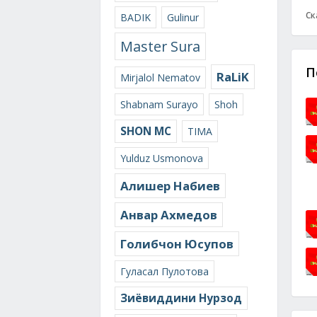
Ск
BADIK
Gulinur
Master Sura
П
RaLiK
Mirjalol Nematov
Shabnam Surayo
Shoh
SHON MC
TIMA
Yulduz Usmonova
Алишер Набиев
Анвар Ахмедов
Голибчон Юсупов
Гуласал Пулотова
Зиёвиддини Нурзод