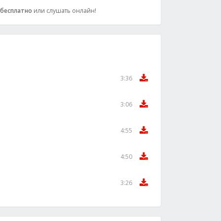
бесплатно
или слушать онлайн!
3:36
3:06
4:55
4:50
3:26