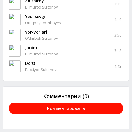
Xo'shiroy
3:39
Dilmurod Sultonov
Yedi sevgi
4:16
Ortiqboy Ro'ziboyev
Yor-yorlari
3:56
O'tkirbek Sultonov
Jonim
3:18
Dilmurod Sultonov
Do'st
4:43
Baxtiyor Sultonov
Комментарии (0)
Комментировать