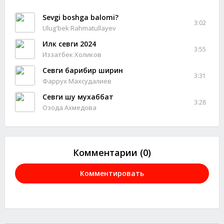
Sevgi boshga balomi?
3:02
Ulug'bek Rahmatullayev
Илк севги 2024
3:55
Иззатбек Холиков
Севги барибир ширин
3:31
Фаррух Махсудалиев
Севги шу мухаббат
3:28
Озода Ахмедова
Комментарии (0)
Комментировать