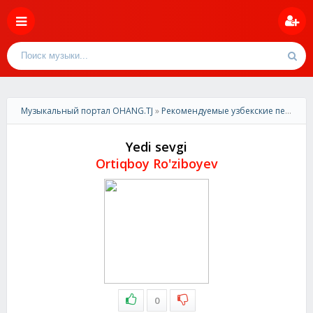
Музыкальный портал OHANG.TJ
»
Рекомендуемые узбекские песни
» O
Yedi sevgi
Ortiqboy Ro'ziboyev
0