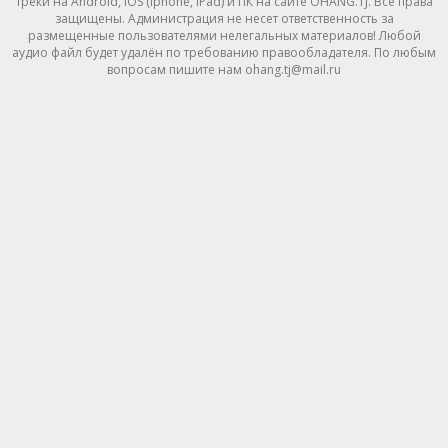
треки на Android, IOS (Iphone, IPad) и ПК на сайте OHANG.TJ. Все права
защищены. Администрация не несет ответственность за
размещенные пользователями нелегальных материалов! Любой
аудио файл будет удалён по требованию правообладателя. По любым
вопросам пишите нам ohang.tj@mail.ru