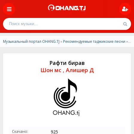
Музыкальный портал OHANG.TJ
»
Рекомендуемые таджикские песни
» Шон мс , Алишер Д-Рафти бирав
Рафти бирав
Шон мс , Алишер Д
Скачано:
925