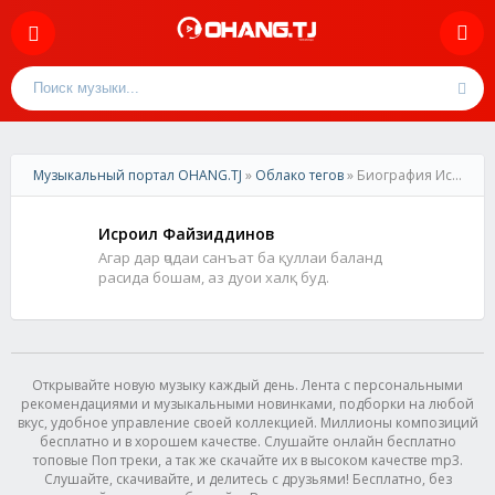
Музыкальный портал OHANG.TJ
»
Облако тегов
» Биография Исроил Файзиддинов
Исроил Файзиддинов
Агар дар ҷодаи санъат ба қуллаи баланд
расида бошам, аз дуои халқ буд.
Открывайте новую музыку каждый день. Лента с персональными
рекомендациями и музыкальными новинками, подборки на любой
вкус, удобное управление своей коллекцией. Миллионы композиций
бесплатно и в хорошем качестве. Слушайте онлайн бесплатно
топовые Поп треки, а так же скачайте их в высоком качестве mp3.
Слушайте, скачивайте, и делитесь с друзьями! Бесплатно, без