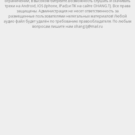
ограничений, в высоком битрейте.Возможность слушать и скачивать
треки на Android, IOS (Iphone, IPad) и ПК на сайте OHANG.TJ. Все права
защищены. Администрация не несет ответственность за
размещенные пользователями нелегальных материалов! Любой
аудио файл будет удалён по требованию правообладателя. По любым
вопросам пишите нам ohang.tj@mail.ru