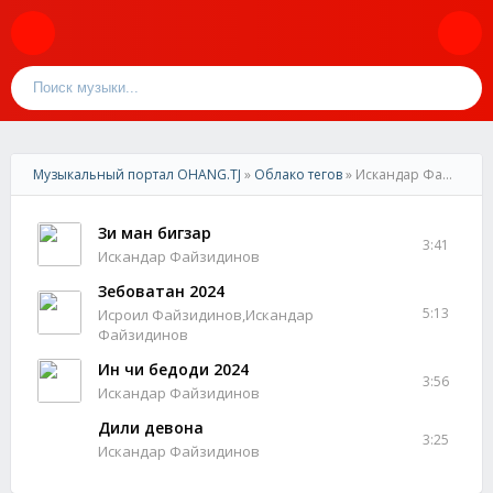
Музыкальный портал OHANG.TJ
»
Облако тегов
» Искандар Файзидинов
Зи ман бигзар
3:41
Искандар Файзидинов
Зебоватан 2024
5:13
Исроил Файзидинов,Искандар
Файзидинов
Ин чи бедоди 2024
3:56
Искандар Файзидинов
Дили девона
3:25
Искандар Файзидинов