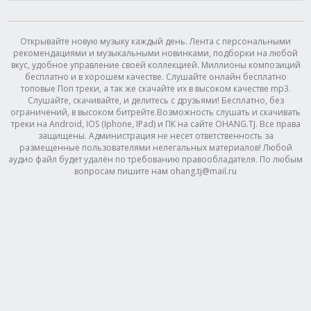
Открывайте новую музыку каждый день. Лента с персональными
рекомендациями и музыкальными новинками, подборки на любой
вкус, удобное управление своей коллекцией. Миллионы композиций
бесплатно и в хорошем качестве. Слушайте онлайн бесплатно
топовые Поп треки, а так же скачайте их в высоком качестве mp3.
Слушайте, скачивайте, и делитесь с друзьями! Бесплатно, без
ограничений, в высоком битрейте.Возможность слушать и скачивать
треки на Android, IOS (Iphone, IPad) и ПК на сайте OHANG.TJ. Все права
защищены. Администрация не несет ответственность за
размещенные пользователями нелегальных материалов! Любой
аудио файл будет удалён по требованию правообладателя. По любым
вопросам пишите нам ohang.tj@mail.ru