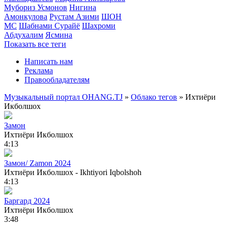
Мубориз Усмонов
Нигина
Амонкулова
Рустам Азими
ШОН
МС
Шабнами Сурайё
Шахроми
Абдухалим
Ясмина
Показать все теги
Написать нам
Реклама
Правообладателям
Музыкальный портал OHANG.TJ
»
Облако тегов
» Ихтиёри
Икболшох
Замон
Ихтиёри Икболшох
4:13
Замон/ Zamon 2024
Ихтиёри Икболшох - Ikhtiyori Iqbolshoh
4:13
Баргард 2024
Ихтиёри Икболшох
3:48