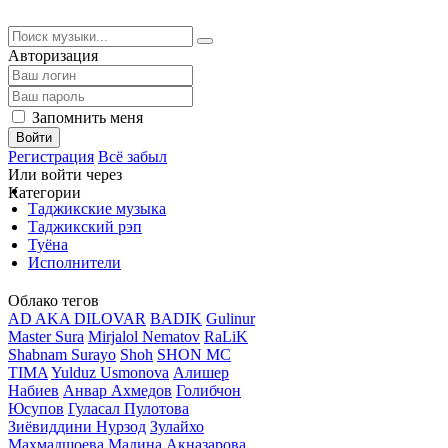
Авторизация
Запомнить меня
Войти
Регистрация
Всё забыл
Или войти через
Категории
Таджикские музыка
Таджикский рэп
Туёна
Исполнители
Облако тегов
AD AKA DILOVAR
BADIK
Gulinur
Master Sura
Mirjalol Nematov
RaLiK
Shabnam Surayo
Shoh
SHON MC
TIMA
Yulduz Usmonova
Алишер
Набиев
Анвар Ахмедов
Голибчон
Юсупов
Гуласал Пулотова
Зиёвиддини Нурзод
Зулайхо
Махмадшоева
Мадина Акназарова