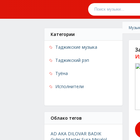
Музык
Категории
Таджикские музыка
З
И
Таджикский рэп
Туёна
Исполнители
Облако тегов
AD AKA DILOVAR
BADIK
Gulinur
Master Sura
Mirjalol