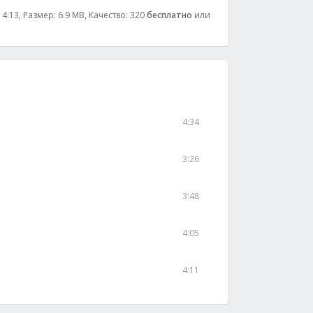
4:13, Размер: 6.9 MB, Качество: 320
бесплатно
или
4:34
3:26
3:48
4:05
4:11