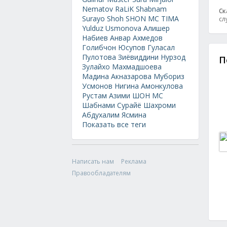
Nematov
RaLiK
Shabnam
Ск
Surayo
Shoh
SHON MC
TIMA
сл
Yulduz Usmonova
Алишер
Набиев
Анвар Ахмедов
Голибчон Юсупов
Гуласал
Пулотова
Зиёвиддини Нурзод
П
Зулайхо Махмадшоева
Мадина Акназарова
Мубориз
Усмонов
Нигина Амонкулова
Рустам Азими
ШОН МС
Шабнами Сурайё
Шахроми
Абдухалим
Ясмина
Показать все теги
Написать нам
Реклама
Правообладателям