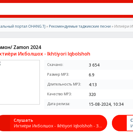
альный портал OHANG.TJ
»
Рекомендуемые таджикские песни
» Ихтиёри Ик
амон/ Zamon 2024
хтиёри Икболшох - Ikhtiyori Iqbolshoh
Скачано:
3 654
Размер MP3:
6.9
Длительность MP3:
4:13
Качество MP3:
320
Дата релиза:
15-08-2024, 10:34
Слушать
С
Ихтиёри Икболшох - Ikhtiyori Iqbolshoh - Замон/ Zamon 2024