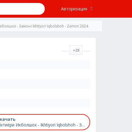
Авторизация
болшох - Замон/ Ikhtiyori Iqbolshoh - Zamon 2024
+28
качать
Ихтиёри Икболшох - Ikhtiyori Iqbolshoh - Замон/ Zamon 2024