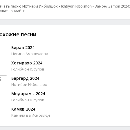
ачать песню Ихтиёри Икболшох - Ikhtiyori Iqbolshoh
- Замон/ Zamon 2024: 
ушать онлайн!
охожие песни
Бирав 2024
Нигина Амонкулова
Хотирахо 2024
Голибчон Юсупов
Баргард 2024
Ихтиёри Икболшох
Модарам - 2024
Голибчон Юсупов
Камёв 2024
Камила ва Исмоилҷон