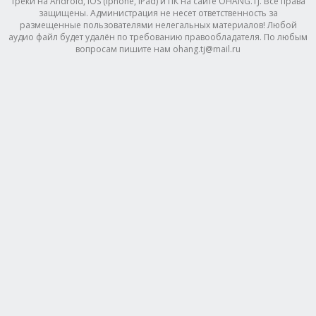
треки на Android, IOS (Iphone, IPad) и ПК на сайте OHANG.TJ. Все права
защищены. Администрация не несет ответственность за
размещенные пользователями нелегальных материалов! Любой
аудио файл будет удалён по требованию правообладателя. По любым
вопросам пишите нам ohang.tj@mail.ru