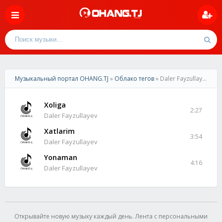
Музыкальный портал OHANG.TJ
»
Облако тегов
» Daler Fayzullayev
Xoliga
2:27
Daler Fayzullayev
Xatlarim
3:54
Daler Fayzullayev
Yonaman
4:16
Daler Fayzullayev
Открывайте новую музыку каждый день. Лента с персональными