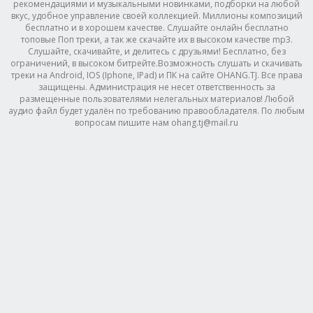
рекомендациями и музыкальными новинками, подборки на любой
вкус, удобное управление своей коллекцией. Миллионы композиций
бесплатно и в хорошем качестве. Слушайте онлайн бесплатно
топовые Поп треки, а так же скачайте их в высоком качестве mp3.
Слушайте, скачивайте, и делитесь с друзьями! Бесплатно, без
ограничений, в высоком битрейте.Возможность слушать и скачивать
треки на Android, IOS (Iphone, IPad) и ПК на сайте OHANG.TJ. Все права
защищены. Администрация не несет ответственность за
размещенные пользователями нелегальных материалов! Любой
аудио файл будет удалён по требованию правообладателя. По любым
вопросам пишите нам ohang.tj@mail.ru