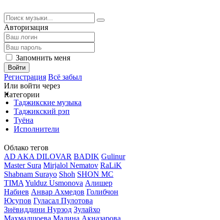
Авторизация
Запомнить меня
Войти
Регистрация
Всё забыл
Или войти через
Категории
Таджикские музыка
Таджикский рэп
Туёна
Исполнители
Облако тегов
AD AKA DILOVAR
BADIK
Gulinur
Master Sura
Mirjalol Nematov
RaLiK
Shabnam Surayo
Shoh
SHON MC
TIMA
Yulduz Usmonova
Алишер
Набиев
Анвар Ахмедов
Голибчон
Юсупов
Гуласал Пулотова
Зиёвиддини Нурзод
Зулайхо
Махмадшоева
Мадина Акназарова