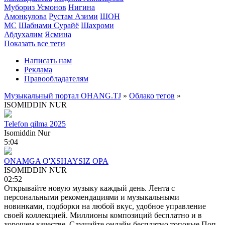
Мубориз Усмонов
Нигина
Амонкулова
Рустам Азими
ШОН
МС
Шабнами Сурайё
Шахроми
Абдухалим
Ясмина
Показать все теги
Написать нам
Реклама
Правообладателям
Музыкальный портал OHANG.TJ
»
Облако тегов
»
ISOMIDDIN NUR
Telefon qilma 2025
Isomiddin Nur
5:04
ONAMGA O'XSHAYSIZ OPA
ISOMIDDIN NUR
02:52
Открывайте новую музыку каждый день. Лента с
персональными рекомендациями и музыкальными
новинками, подборки на любой вкус, удобное управление
своей коллекцией. Миллионы композиций бесплатно и в
хорошем качестве. Слушайте онлайн бесплатно топовые Поп