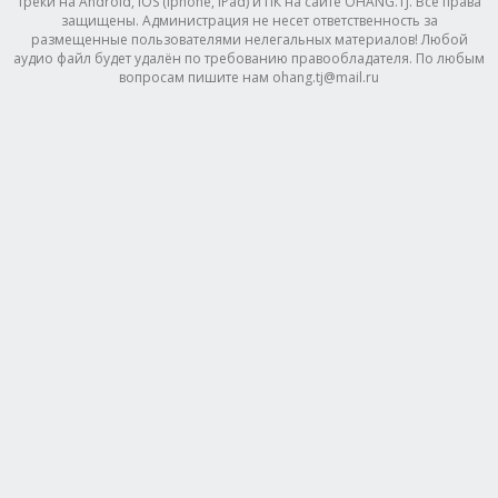
треки на Android, IOS (Iphone, IPad) и ПК на сайте OHANG.TJ. Все права
защищены. Администрация не несет ответственность за
размещенные пользователями нелегальных материалов! Любой
аудио файл будет удалён по требованию правообладателя. По любым
вопросам пишите нам ohang.tj@mail.ru