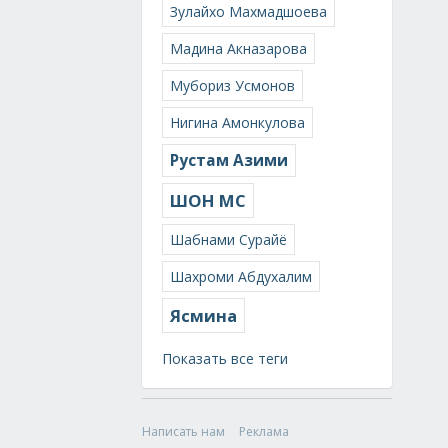
Зулайхо Махмадшоева
Мадина Акназарова
Мубориз Усмонов
Нигина Амонкулова
Рустам Азими
ШОН МС
Шабнами Сурайё
Шахроми Абдухалим
Ясмина
Показать все теги
Написать нам
Реклама