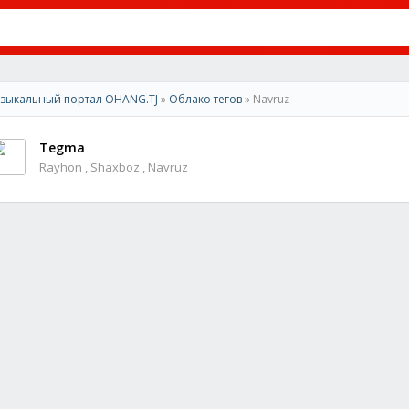
зыкальный портал OHANG.TJ
»
Облако тегов
» Navruz
Tegma
Rayhon , Shaxboz , Navruz