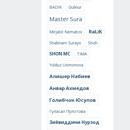
BADIK
Gulinur
Master Sura
RaLiK
Mirjalol Nematov
Shabnam Surayo
Shoh
SHON MC
TIMA
Yulduz Usmonova
Алишер Набиев
Анвар Ахмедов
Голибчон Юсупов
Гуласал Пулотова
Зиёвиддини Нурзод