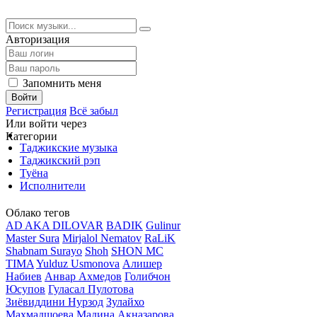
Авторизация
Запомнить меня
Войти
Регистрация
Всё забыл
Или войти через
Категории
Таджикские музыка
Таджикский рэп
Туёна
Исполнители
Облако тегов
AD AKA DILOVAR
BADIK
Gulinur
Master Sura
Mirjalol Nematov
RaLiK
Shabnam Surayo
Shoh
SHON MC
TIMA
Yulduz Usmonova
Алишер
Набиев
Анвар Ахмедов
Голибчон
Юсупов
Гуласал Пулотова
Зиёвиддини Нурзод
Зулайхо
Махмадшоева
Мадина Акназарова