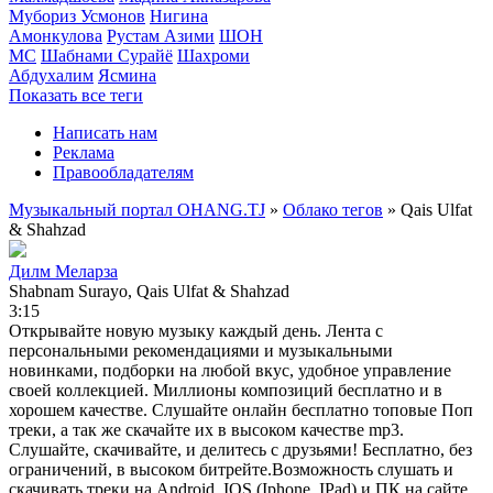
Мубориз Усмонов
Нигина
Амонкулова
Рустам Азими
ШОН
МС
Шабнами Сурайё
Шахроми
Абдухалим
Ясмина
Показать все теги
Написать нам
Реклама
Правообладателям
Музыкальный портал OHANG.TJ
»
Облако тегов
» Qais Ulfat
& Shahzad
Дилм Меларза
Shabnam Surayo, Qais Ulfat & Shahzad
3:15
Открывайте новую музыку каждый день. Лента с
персональными рекомендациями и музыкальными
новинками, подборки на любой вкус, удобное управление
своей коллекцией. Миллионы композиций бесплатно и в
хорошем качестве. Слушайте онлайн бесплатно топовые Поп
треки, а так же скачайте их в высоком качестве mp3.
Слушайте, скачивайте, и делитесь с друзьями! Бесплатно, без
ограничений, в высоком битрейте.Возможность слушать и
скачивать треки на Android, IOS (Iphone, IPad) и ПК на сайте