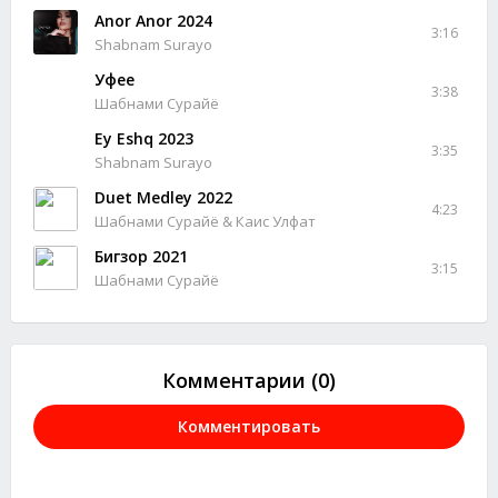
Anor Anor 2024
3:16
Shabnam Surayo
Уфее
3:38
Шабнами Сурайё
Ey Eshq 2023
3:35
Shabnam Surayo
Duet Medley 2022
4:23
Шабнами Сурайё & Каис Улфат
Бигзор 2021
3:15
Шабнами Сурайё
Комментарии (0)
Комментировать