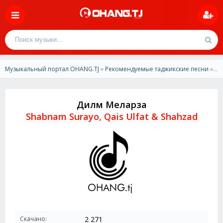
Музыкальный портал OHANG.TJ
»
Рекомендуемые таджикские песни
» Shabnam Surayo, Qais Ulfat & Shahzad-Дилм Меларза
Дилм Меларза
Shabnam Surayo, Qais Ulfat & Shahzad
Скачано:
2 271