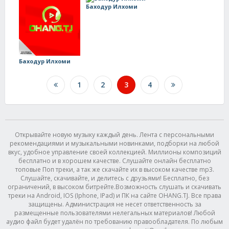
Баходур Илхоми
Баходур Илхоми
1
2
3
4
Открывайте новую музыку каждый день. Лента с персональными
рекомендациями и музыкальными новинками, подборки на любой
вкус, удобное управление своей коллекцией. Миллионы композиций
бесплатно и в хорошем качестве. Слушайте онлайн бесплатно
топовые Поп треки, а так же скачайте их в высоком качестве mp3.
Слушайте, скачивайте, и делитесь с друзьями! Бесплатно, без
ограничений, в высоком битрейте.Возможность слушать и скачивать
треки на Android, IOS (Iphone, IPad) и ПК на сайте OHANG.TJ. Все права
защищены. Администрация не несет ответственность за
размещенные пользователями нелегальных материалов! Любой
аудио файл будет удалён по требованию правообладателя. По любым