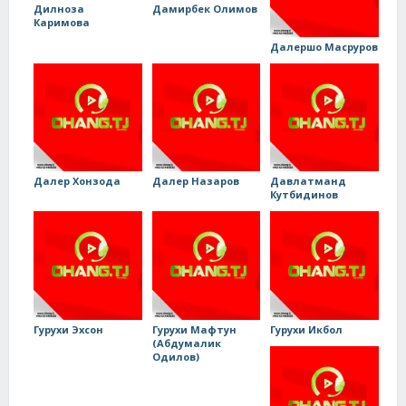
Дилноза
Дамирбек Олимов
Каримова
Далершо Масруров
Далер Хонзода
Далер Назаров
Давлатманд
Кутбидинов
Гурухи Эхсон
Гурухи Мафтун
Гурухи Икбол
(Абдумалик
Одилов)