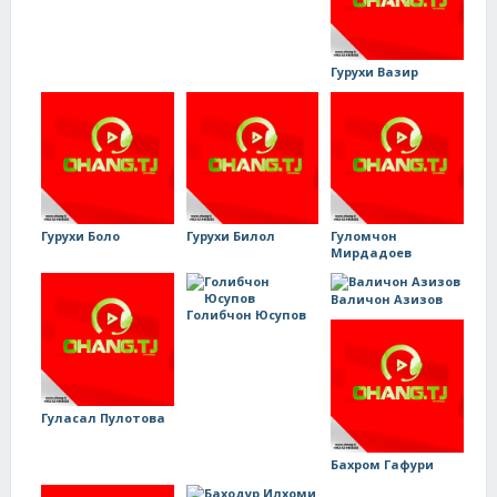
Гурухи Вазир
Гурухи Боло
Гурухи Билол
Гуломчон
Мирдадоев
Валичон Азизов
Голибчон Юсупов
Гуласал Пулотова
Бахром Гафури