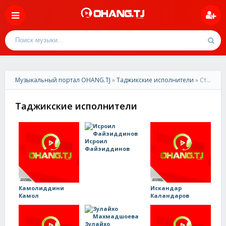
Музыкальный портал OHANG.TJ
»
Таджикские исполнители
» Страница 3
Таджикские исполнители
Исроил
Файзиддинов
Камолиддини
Искандар
Камол
Каландаров
Зулайхо