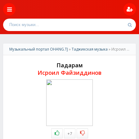
Музыкальный портал OHANG.TJ
»
Таджикская музыка
» Исроил Файзиддинов-Падарам
Падарам
Исроил Файзиддинов
+7