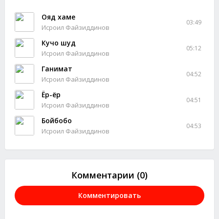
Ояд хаме
03:49
Исроил Файзиддинов
Кучо шуд
05:12
Исроил Файзиддинов
Ганимат
04:52
Исроил Файзиддинов
Ёр-ёр
04:51
Исроил Файзиддинов
Бойбобо
04:53
Исроил Файзиддинов
Комментарии (0)
Комментировать