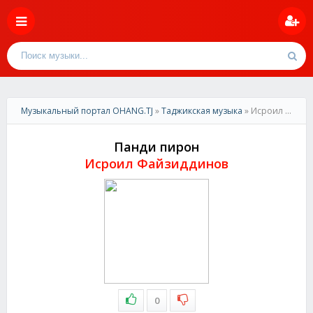
Музыкальный портал OHANG.TJ
»
Таджикская музыка
» Исроил Файзиддинов-Панди пирон
Панди пирон
Исроил Файзиддинов
0