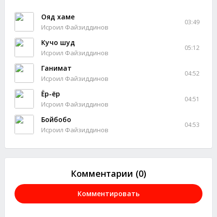
Ояд хаме
03:49
Исроил Файзиддинов
Кучо шуд
05:12
Исроил Файзиддинов
Ганимат
04:52
Исроил Файзиддинов
Ёр-ёр
04:51
Исроил Файзиддинов
Бойбобо
04:53
Исроил Файзиддинов
Комментарии (0)
Комментировать