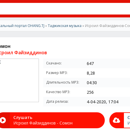
альный портал OHANG.TJ
»
Таджикская музыка
» Исроил Файзиддинов-С
омон
сроил Файзиддинов
Скачано:
647
Размер MP3:
8,28
Длительность MP3:
04:30
Качество MP3:
256
Дата релиза:
4-04-2020, 17:04
Слушать
С
Исроил Файзиддинов - Сомон
И