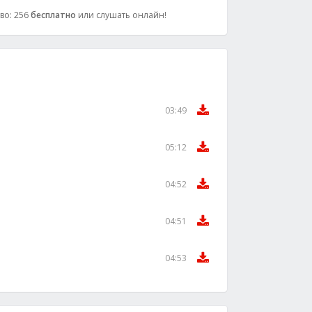
тво: 256
бесплатно
или слушать онлайн!
03:49
05:12
04:52
04:51
04:53