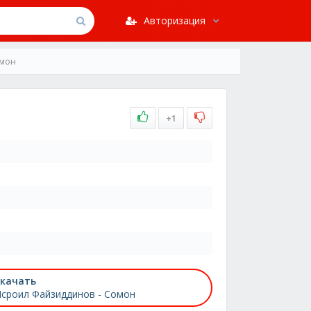
Авторизация
омон
+1
качать
сроил Файзиддинов - Сомон