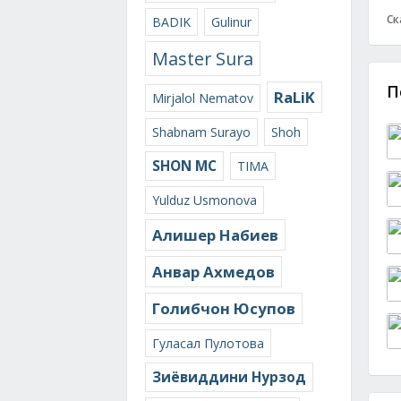
Ск
BADIK
Gulinur
Master Sura
П
RaLiK
Mirjalol Nematov
Shabnam Surayo
Shoh
SHON MC
TIMA
Yulduz Usmonova
Алишер Набиев
Анвар Ахмедов
Голибчон Юсупов
Гуласал Пулотова
Зиёвиддини Нурзод