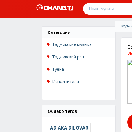
Музык
Категории
Таджикские музыка
С
И
Таджикский рэп
Туёна
Исполнители
Облако тегов
AD AKA DILOVAR