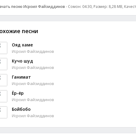
ачать песню Исроил Файзиддинов
- Сомон: 04:30, Размер: 8,28 MB, Качес
охожие песни
Ояд хаме
Исроил Файзиддинов
Кучо шуд
Исроил Файзиддинов
Ганимат
Исроил Файзиддинов
Ёр-ёр
Исроил Файзиддинов
Бойбобо
Исроил Файзиддинов