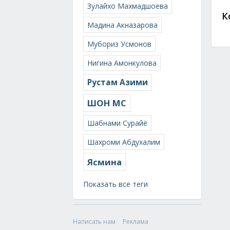
Зулайхо Махмадшоева
К
Мадина Акназарова
Мубориз Усмонов
Нигина Амонкулова
Рустам Азими
ШОН МС
Шабнами Сурайё
Шахроми Абдухалим
Ясмина
Показать все теги
Написать нам
Реклама